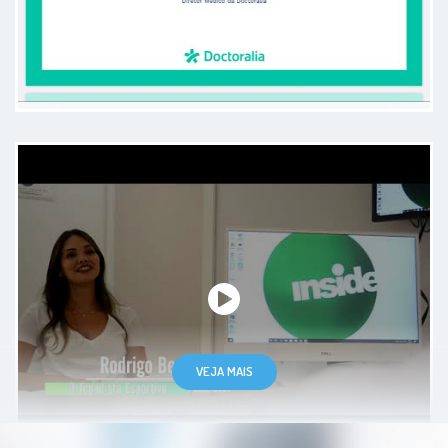
Paciente
Dr. Yuri sempre muito atencioso,
seguro, inteligente e competente
no que faz. Recomendo sempre!
Paciente
VEJA MAIS