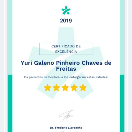
Consulta espetacular ! Atento aos
detalhes! Super recomendo !
Paciente
Ótimo atendimento, passa muita
segurança ao paciente.